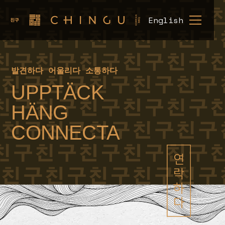
English
발견하다 어울리다 소통하다
UPPTÄCK
HEM
MENY
HÄNG
LUNCH
MENY
CONNECTA
OM
OSS
BOKA
BORD
SEOULMATE
KARRIÄR
SOJU