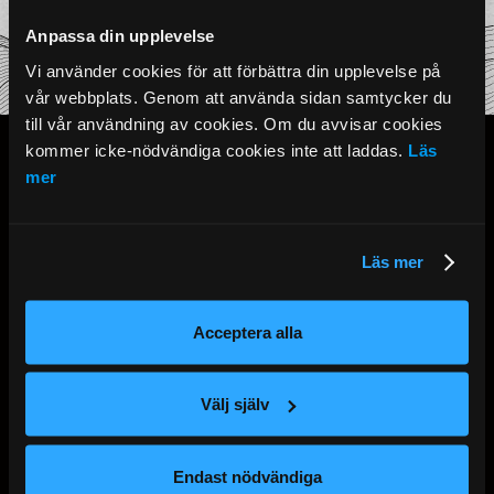
Anpassa din upplevelse
Vi använder cookies för att förbättra din upplevelse på 
vår webbplats. Genom att använda sidan samtycker du 
till vår användning av cookies. Om du avvisar cookies 
kommer icke-nödvändiga cookies inte att laddas. 
Läs 
mer
Adress:
Mäster Samuelsgatan 42
111 57, Stockholm
Läs mer
Kontakt:
+46 8-101021
kontakt@restaurangchingu.se
Acceptera alla
Öppettider:
Välj själv
Lunch
Måndag – Fredag 11:00 - 14:30
Endast nödvändiga