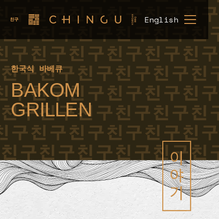
English
한국식 바베큐
BAKOM
HEM
MENY
GRILLEN
LUNCH
MENY
OM
OSS
BOKA
BORD
SEOULMATE
KARRIÄR
SOJU