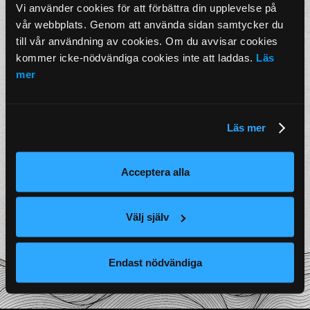
– för dig som är nyfiken, och dig som redan är
Vi använder cookies för att förbättra din upplevelse på 
frälst.
vår webbplats. Genom att använda sidan samtycker du 
till vår användning av cookies. Om du avvisar cookies 
kommer icke-nödvändiga cookies inte att laddas. 
Läs 
För oss är det här mer än en måltid.
mer
Det handlar om stunder, smaker och den varma
känslan av att dela något tillsammans.
Läs mer
Kom som du är – och lämna med ett leende.
Acceptera alla
Chingu – Premium Korean BBQ med känsla
för varje detalj.
Välj själv
Endast nödvändiga