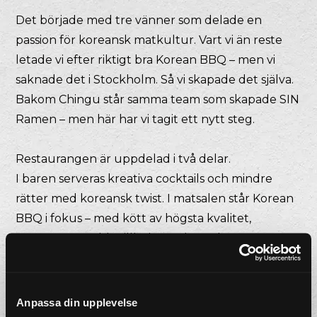
Det började med tre vänner som delade en
passion för koreansk matkultur. Vart vi än reste
letade vi efter riktigt bra Korean BBQ – men vi
saknade det i Stockholm. Så vi skapade det själva.
Bakom Chingu står samma team som skapade SIN
Ramen – men här har vi tagit ett nytt steg.
Restaurangen är uppdelad i två delar.
I baren serveras kreativa cocktails och mindre
rätter med koreansk twist. I matsalen står Korean
BBQ i fokus – med kött av högsta kvalitet,
noggrant utvalda tillbehör och smaker som
stannar kvar.
Vi erbjuder både à la carte och färdiga setmenyer
Anpassa din upplevelse