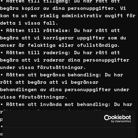
• Rätten till tillgång: Du har rätt att
begära kopior av dina personuppgifter. Vi
kan ta ut en rimlig administrativ avgift för
detta i vissa fall.
• Rätten till rättelse: Du har rätt att
begära att vi korrigerar uppgifter som du
anser är felaktiga eller ofullständiga.
• Rätten till radering: Du har rätt att
begära att vi raderar dina personuppgifter
under vissa förutsättningar.
• Rätten att begränsa behandling: Du har
rätt att begära att vi begränsar
behandlingen av dina personuppgifter under
vissa förutsättningar.
• Rätten att invända mot behandling: Du har
rätt att invända mot vår behandling av dina
personuppgifter under vissa förutsättningar.
• Rätten till dataportabilitet: Du har rätt
att begära att vi överför dina uppgifter